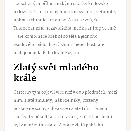
způsobených příbuzenskými sňatky královské
rodové linie: oslabený imunitní systém, deformity
nohou a chronická nemoc. A tak se zdá, že
Tutanchamona nezavraždila intrika ani šíp ve tmě
– ale kombinace křehkého těla a jednoho
osudového pádu, který zlomil nejen kost, ale i
naději nejmladšího krále Egypta.
Zlatý svět mladého
krále
Carterův tým objevil více než 5 000 předmětů, mezi
nimi zlaté amulety, náhrdelníky, prsteny,
pozlacené sochy a dokonce i zlatý trůn. Faraon
spočíval v několika sarkofázích, z nichž poslední
byl z masivního zlata. A právě zlatá pohřební