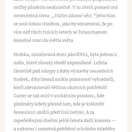
svíčky působilo neskutečně. V tu chvíli pronesl svá
nesmrtelná slova:
„Vidím úžasné věci.“
Jeho hlas
se nesl úzkou chodbou, jako by oznamoval, že po
více než třech tisících letech se Tutanchamon
konečně vrací do světla světa.
Hrobka, označovaná dnes jako
KV62
, byla jednou z
mála, které zůstaly
téměř neporušené
. Ležela
částečně pod násypy z doby výstavby sousedních
hrobek, díky čemuž unikla pozornosti vykradačů,
kteří zdevastovali většinu okolních pohřebišť.
Carter se tak ocitl v unikátním prostoru, kde
předměty ležely přesně tam, kde je královští
řemeslníci uložili před tisíciletími. A za
zapečetěnými dveřmi ještě čekala další komora —
a nakonec i samotná pohřební schránka mladého