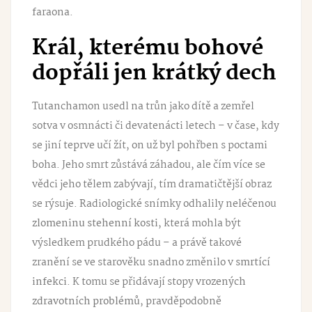
faraona.
Král, kterému bohové
dopřáli jen krátký dech
Tutanchamon usedl na trůn jako dítě a zemřel
sotva v osmnácti či devatenácti letech – v čase, kdy
se jiní teprve učí žít, on už byl pohřben s poctami
boha. Jeho smrt zůstává záhadou, ale čím více se
vědci jeho tělem zabývají, tím dramatičtější obraz
se rýsuje. Radiologické snímky odhalily neléčenou
zlomeninu stehenní kosti
, která mohla být
výsledkem prudkého pádu – a právě takové
zranění se ve starověku snadno změnilo v
smrtící
infekci
. K tomu se přidávají stopy
vrozených
zdravotních problémů
, pravděpodobně