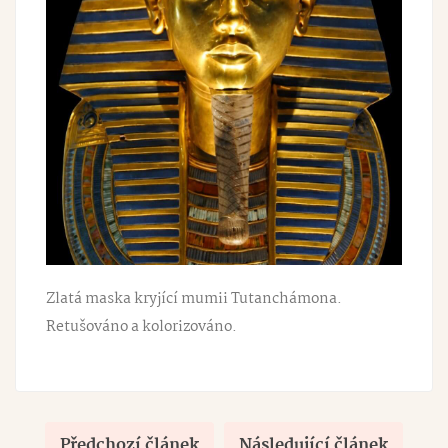
Zlatá maska kryjící mumii Tutanchámona.
Retušováno a kolorizováno.
Předchozí článek
Následující článek