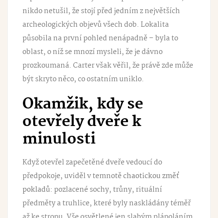
nikdo netušil, že stojí před jedním z největších
archeologických objevů všech dob. Lokalita
působila na první pohled nenápadně – byla to
oblast, o níž se mnozí mysleli, že je dávno
prozkoumaná. Carter však věřil, že právě zde může
být skryto něco, co ostatním uniklo.
Okamžik, kdy se
otevřely dveře k
minulosti
Když otevřel zapečetěné dveře vedoucí do
předpokoje, uviděl v temnotě
chaotickou změť
pokladů
: pozlacené sochy, trůny, rituální
předměty a truhlice, které byly naskládány téměř
až ke stropu. Vše osvětlené jen slabým plápoláním