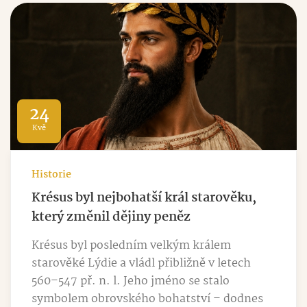
24
Kvě
Historie
Krésus byl nejbohatší král starověku,
který změnil dějiny peněz
Krésus byl posledním velkým králem
starověké Lýdie a vládl přibližně v letech
560–547 př. n. l. Jeho jméno se stalo
symbolem obrovského bohatství – dodnes