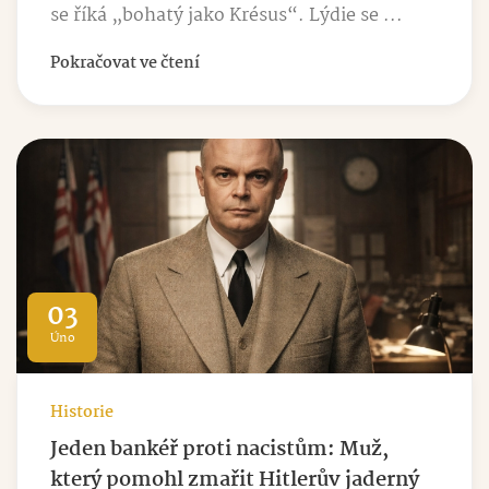
se říká „bohatý jako Krésus“. Lýdie se ...
Pokračovat ve čtení
03
Úno
Historie
Jeden bankéř proti nacistům: Muž,
který pomohl zmařit Hitlerův jaderný