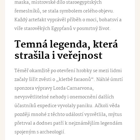
maska, mistrovské dílo staroegyptských
řemeslníků, se stala symbolem celého objevu.
Každý artefakt vyprávěl příběh o moci, bohatsví a
víře starověkých Egypťanů v posmrtný život.
Temná legenda, která
strašila i veřejnost
Téměř okamžitě po otevření hrobky se mezi lidmi
začaly šířit zvěsti o „kletbě faraonů“. Náhlé úmrtí
sponzora výpravy Lorda Carnarvona,
nevysvětlitelné nehody i onemocnění dalších
účastníků expedice vyvolaly paniku. Ačkoli věda
později mnohé z těchto událostí vysvětlila, mýtus
přetrval a dodnes patří k nejznámějším legendám
spojeným s archeologií.