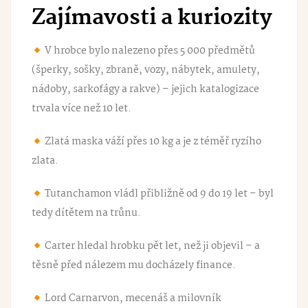
Zajímavosti a kuriozity
V hrobce bylo nalezeno přes 5 000 předmětů
(šperky, sošky, zbraně, vozy, nábytek, amulety,
nádoby, sarkofágy a rakve) – jejich katalogizace
trvala více než 10 let.
Zlatá maska váží přes 10 kg a je z téměř ryzího
zlata.
Tutanchamon vládl přibližně od 9 do 19 let – byl
tedy dítětem na trůnu.
Carter hledal hrobku pět let, než ji objevil – a
těsně před nálezem mu docházely finance.
Lord Carnarvon, mecenáš a milovník