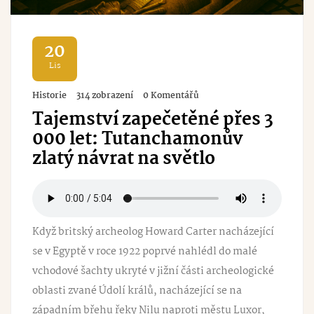
20
Lis
Historie
314 zobrazení
0 Komentářů
Tajemství zapečetěné přes 3
000 let: Tutanchamonův
zlatý návrat na světlo
Když britský archeolog Howard Carter nacházející
se v Egyptě v roce 1922 poprvé nahlédl do malé
vchodové šachty ukryté v jižní části archeologické
oblasti zvané Údolí králů, nacházející se na
západním břehu řeky Nilu naproti městu Luxor,