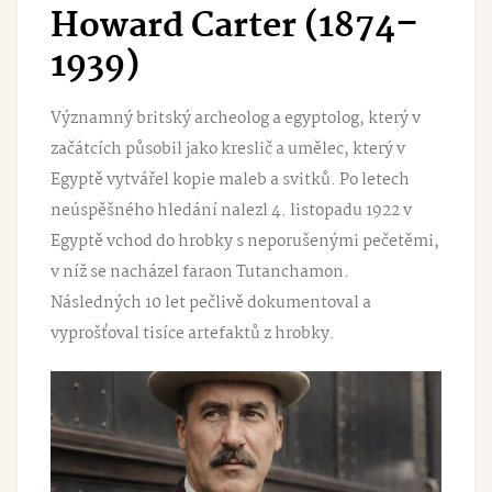
Howard Carter (1874–
1939)
Významný britský archeolog a egyptolog, který v
začátcích působil jako kreslič a umělec, který v
Egyptě vytvářel kopie maleb a svitků. Po letech
neúspěšného hledání nalezl 4. listopadu 1922 v
Egyptě vchod do hrobky s neporušenými pečetěmi,
v níž se nacházel faraon Tutanchamon.
Následných 10 let pečlivě dokumentoval a
vyprošťoval tisíce artefaktů z hrobky.