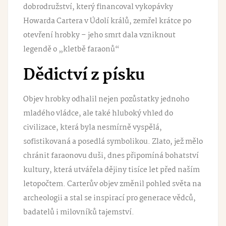
dobrodružství, který financoval vykopávky
Howarda Cartera v Údolí králů, zemřel krátce po
otevření hrobky – jeho smrt dala vzniknout
legendě o „kletbě faraonů“
Dědictví z písku
Objev hrobky odhalil nejen pozůstatky jednoho
mladého vládce, ale také hluboký vhled do
civilizace, která byla nesmírně vyspělá,
sofistikovaná a posedlá symbolikou. Zlato, jež mělo
chránit faraonovu duši, dnes připomíná bohatství
kultury, která utvářela dějiny tisíce let před naším
letopočtem. Carterův objev změnil pohled světa na
archeologii a stal se inspirací pro generace vědců,
badatelů i milovníků tajemství.