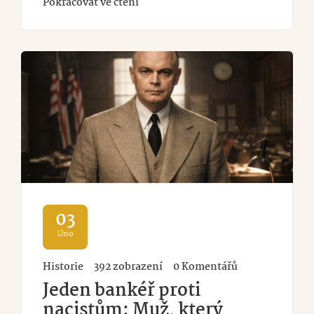
Pokračovat ve čtení
03
Úno
Historie
392 zobrazení
0 Komentářů
Jeden bankéř proti
nacistům: Muž, který