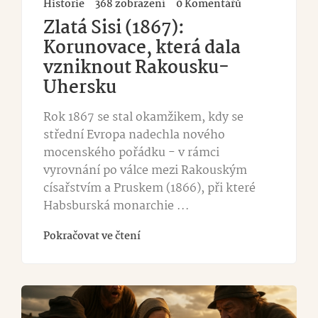
Historie
368 zobrazení
0 Komentářů
Zlatá Sisi (1867):
Korunovace, která dala
vzniknout Rakousku-
Uhersku
Rok 1867 se stal okamžikem, kdy se
střední Evropa nadechla nového
mocenského pořádku - v rámci
vyrovnání po válce mezi Rakouským
císařstvím a Pruskem (1866), při které
Habsburská monarchie ...
Pokračovat ve čtení