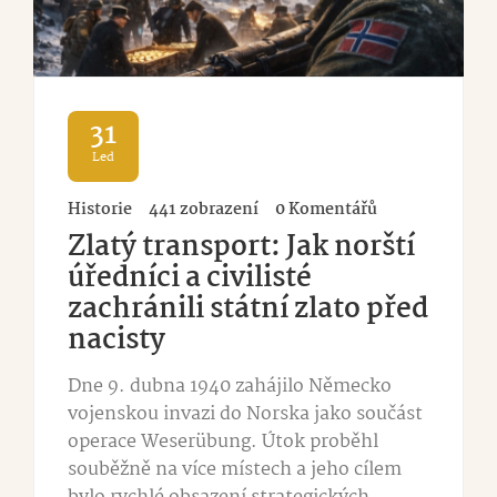
31
Led
Historie
441 zobrazení
0 Komentářů
Zlatý transport: Jak norští
úředníci a civilisté
zachránili státní zlato před
nacisty
Dne 9. dubna 1940 zahájilo Německo
vojenskou invazi do Norska jako součást
operace Weserübung. Útok proběhl
souběžně na více místech a jeho cílem