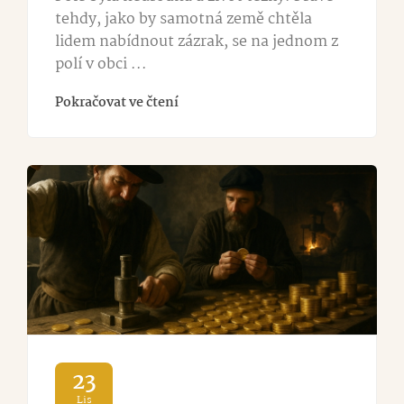
tehdy, jako by samotná země chtěla
lidem nabídnout zázrak, se na jednom z
polí v obci ...
Pokračovat ve čtení
23
Lis