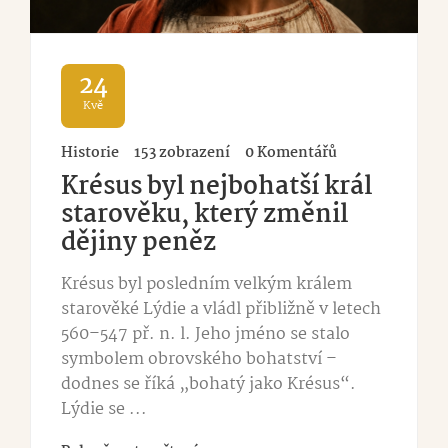
24
Kvě
Historie
153 zobrazení
0 Komentářů
Krésus byl nejbohatší král
starověku, který změnil
dějiny peněz
Krésus byl posledním velkým králem
starověké Lýdie a vládl přibližně v letech
560–547 př. n. l. Jeho jméno se stalo
symbolem obrovského bohatství –
dodnes se říká „bohatý jako Krésus“.
Lýdie se ...