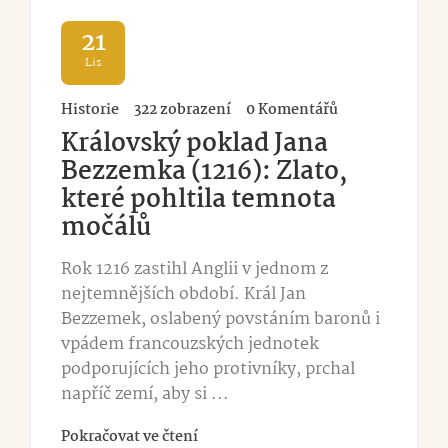
21
Lis
Historie
322 zobrazení
0 Komentářů
Královský poklad Jana
Bezzemka (1216): Zlato,
které pohltila temnota
močálů
Rok 1216 zastihl Anglii v jednom z
nejtemnějších období. Král Jan
Bezzemek, oslabený povstáním baronů i
vpádem francouzských jednotek
podporujících jeho protivníky, prchal
napříč zemí, aby si ...
Pokračovat ve čtení