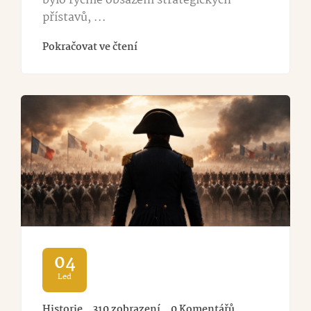
bylo rychlé obsazení strategických
přístavů, ...
Pokračovat ve čtení
04
Led
Historie
310 zobrazení
0 Komentářů