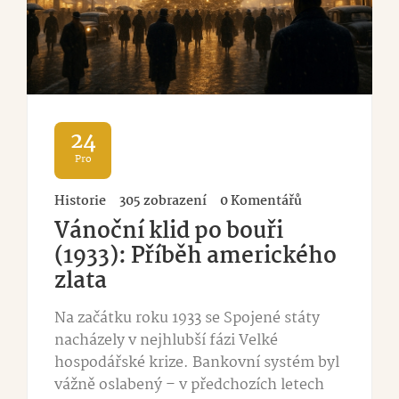
24
Pro
Historie
305 zobrazení
0 Komentářů
Vánoční klid po bouři
(1933): Příběh amerického
zlata
Na začátku roku 1933 se Spojené státy
nacházely v nejhlubší fázi Velké
hospodářské krize. Bankovní systém byl
vážně oslabený – v předchozích letech