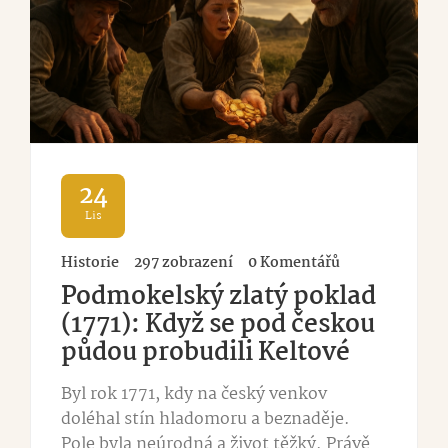
24
Lis
Historie
297 zobrazení
0 Komentářů
Podmokelský zlatý poklad
(1771): Když se pod českou
půdou probudili Keltové
Byl rok 1771, kdy na český venkov
doléhal stín hladomoru a beznaděje.
Pole byla neúrodná a život těžký. Právě