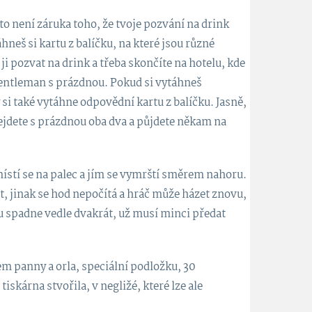
 to není záruka toho, že tvoje pozvání na drink
hneš si kartu z balíčku, na které jsou různé
ji pozvat na drink a třeba skončíte na hotelu, kde
gentleman s prázdnou. Pokud si vytáhneš
 si také vytáhne odpovědní kartu z balíčku. Jasně,
odejdete s prázdnou oba dva a půjdete někam na
umístí se na palec a jím se vymrští směrem nahoru.
t, jinak se hod nepočítá a hráč může házet znovu,
u spadne vedle dvakrát, už musí minci předat
m panny a orla, speciální podložku, 30
tiskárna stvořila, v negližé, které lze ale