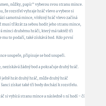
ámen, nůžky, papír” vyberou svou stranu mince.
, že rozstřel vyhraje hráč vlevo a vybere si
hází samotná mince, vítězný hráč vlevo začíná
 musí třikrát za sebou hodit jeho stranu mince,
á minci druhému hráči, který má taktéž tři
se mu to podaří, také získává bod. Kdo první
nce soupeře, připisuje se bod soupeři.
, nezískává žádný bod a pokračuje druhý hráč.
é ještě hrát druhý hráč, může druhý hráč
šanci získat také tři body dochází k rozstřelu.
č si vybírá stranu mince a následně s ní hodí – čí