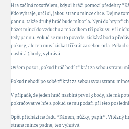
Hra začíná rozstřelem, kdy si hráči pomocí předehry “K
Kdo vyhraje, určí si, jakou stranu mince chce. Dejme tomu
pannu, takže druhý hráč bude mít orla. Nyní do hry přic
házet mincí do vzduchu a má celkem tři pokusy. Při nichž
tedy pannu. Pokud se mu to povede, získává bod a předáv
pokusy, ale ten musí získat třikrát za sebou orla. Pokud 
nasbírá 3 body, vyhrává.
Ovšem pozor, pokud hráč hodí třikrát za sebou stranu mi
Pokud nehodí po sobě třikrát za sebou svou stranu mince
V případě, že jeden hráč nasbírá první 3 body, ale má pot
pokračovat ve hře a pokud se mu podaří při této poslední 
Opět přichází na řadu “Kámen, nůžky, papír”. Vítězný hrá
strana mince padne, ten vyhrává.