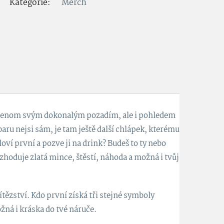
Kategorie:
Merch
 nejenom svým dokonalým pozadím, ale i pohledem
aru nejsi sám, je tam ještě další chlápek, kterému
oví první a pozve ji na drink? Budeš to ty nebo
ozhoduje zlatá mince, štěstí, náhoda a možná i tvůj
vítězství. Kdo první získá tři stejné symboly
žná i kráska do tvé náruče.