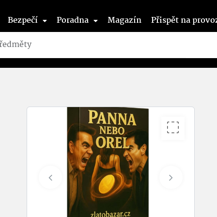
Bezpečí
Poradna
Magazín
Přispět na provo