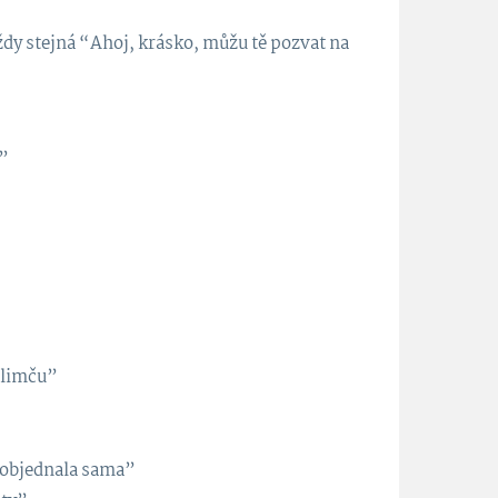
vždy stejná “Ahoj, krásko, můžu tě pozvat na
a”
u limču”
ž objednala sama”