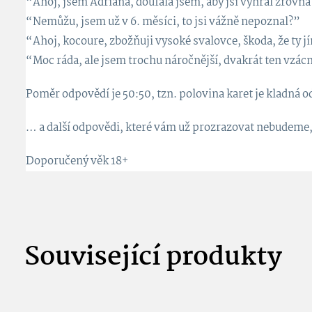
“Ahoj, jsem Adriana, doufala jsem, aby jsi vyhrál zrovna
“Nemůžu, jsem už v 6. měsíci, to jsi vážně nepoznal?”
“Ahoj, kocoure, zbožňuji vysoké svalovce, škoda, že ty j
“Moc ráda, ale jsem trochu náročnější, dvakrát ten vzác
Poměr odpovědí je 50:50, tzn. polovina karet je kladná 
… a další odpovědi, které vám už prozrazovat nebudeme, a
Doporučený věk 18+
Související
produkty