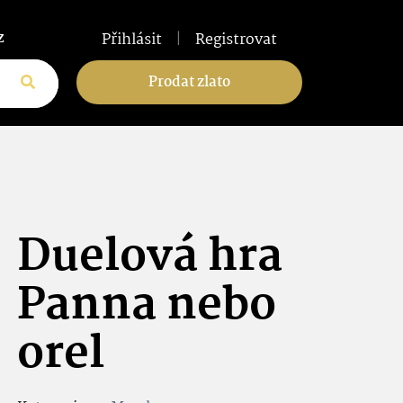
z
Přihlásit
|
Registrovat
Prodat zlato
Duelová hra
Panna nebo
orel