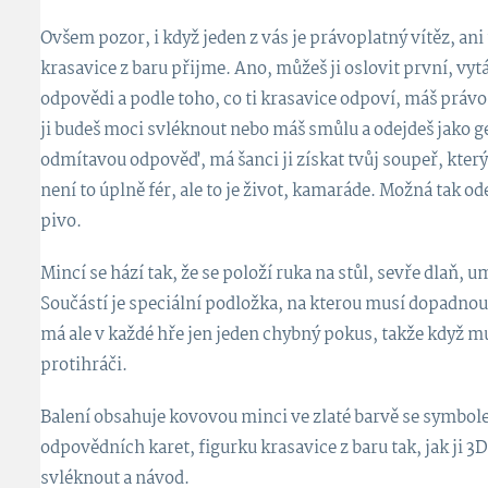
Ovšem pozor, i když jeden z vás je právoplatný vítěz, ani
krasavice z baru přijme. Ano, můžeš ji oslovit první, vytá
odpovědi a podle toho, co ti krasavice odpoví, máš právo 
ji budeš moci svléknout nebo máš smůlu a odejdeš jako 
odmítavou odpověď, má šanci ji získat tvůj soupeř, který
není to úplně fér, ale to je život, kamaráde. Možná tak 
pivo.
Mincí se hází tak, že se položí ruka na stůl, sevře dlaň, 
Součástí je speciální podložka, na kterou musí dopadnou
má ale v každé hře jen jeden chybný pokus, takže když m
protihráči.
Balení obsahuje kovovou minci ve zlaté barvě se symbole
odpovědních karet, figurku krasavice z baru tak, jak ji 3D 
svléknout a návod.