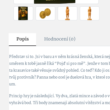
Popis
Hodnocení (0)
Představ si to. Jsi v baru a v něm krásná ženská, která
směrem k tobě jasně říká “Pojď si pro mě”. Jenže v tom b
ta krasavice také věnuje svůdný pohled. Co teď? Kdo ji osl
tvůj protivník? Panna nebo orel je duelová hra, v které r
um.
Princip hry je následující. Vy dva, zlatá mince a závod o 
vyhrává bod. Tři body znamenají absolutní vítězství a mo