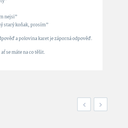
 ty”
ím nejsi”
ný starý koňak, prosím”
odpověď a polovina karet je záporná odpověď.
ť se máte na co těšit.