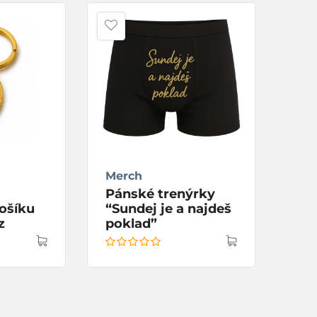
Merch
Me
Pánské trenýrky
Sto
ošíku
“Sundej je a najdeš
zl
z
poklad”