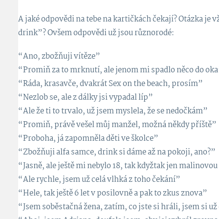
A jaké odpovědi na tebe na kartičkách čekají? Otázka je 
drink”? Ovšem odpovědi už jsou různorodé:
“Ano, zbožňuji vítěze”
“Promiň za to mrknutí, ale jenom mi spadlo něco do ok
“Ráda, krasavče, dvakrát Sex on the beach, prosím”
“Nezlob se, ale z dálky jsi vypadal líp”
“Ale že ti to trvalo, už jsem myslela, že se nedočkám”
“Promiň, právě vešel můj manžel, možná někdy příště”
“Proboha, já zapomněla děti ve školce”
“Zbožňuji alfa samce, drink si dáme až na pokoji, ano?”
“Jasně, ale ještě mi nebylo 18, tak kdyžtak jen malinovo
“Ale rychle, jsem už celá vlhká z toho čekání”
“Hele, tak ještě 6 let v posilovně a pak to zkus znova”
“Jsem soběstačná žena, zatím, co jste si hráli, jsem si u