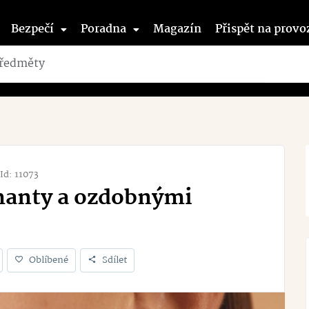
Bezpečí
Poradna
Magazín
Přispět na provo
Id: 11073
amanty a ozdobnými
Oblíbené
Sdílet