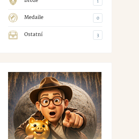
Brože
1
Medaile
0
Ostatní
3