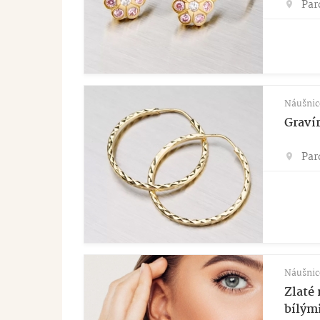
Par
Náušnic
Graví
Par
Náušnic
Zlaté 
bílým