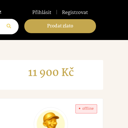
z
Přihlásit
|
Registrovat
Prodat zlato
11 900
Kč
offline