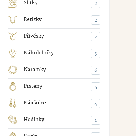
Slitky
2
Řetízky
2
Přívěsky
2
Náhrdelníky
3
Náramky
6
Prsteny
5
Náušnice
4
Hodinky
1