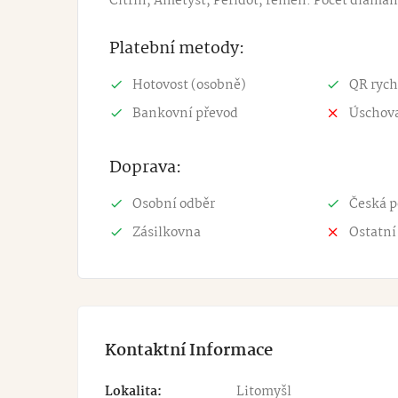
Citrín, Ametyst, Peridot, řemen. Počet diamant
Platební metody:
Hotovost (osobně)
QR rych
Bankovní převod
Úschova
Doprava:
Osobní odběr
Česká p
Zásilkovna
Ostatní
Kontaktní Informace
Lokalita:
Litomyšl