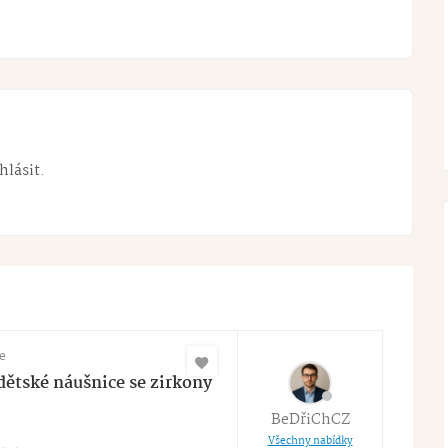
hlásit
.
e
dětské náušnice se zirkony
BeDřiChCZ
Všechny nabídky