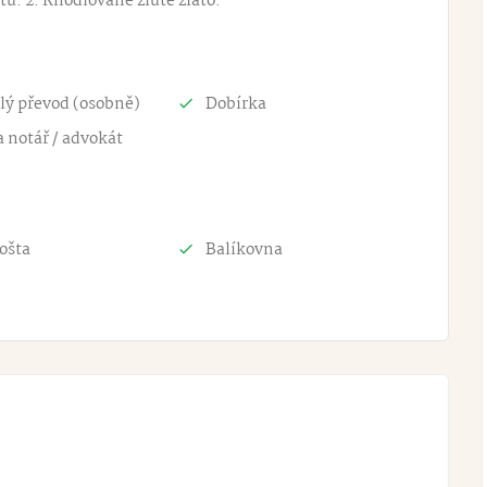
ů: 2. Rhodiované žluté zlato.
lý převod (osobně)
Dobírka
 notář / advokát
ošta
Balíkovna