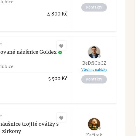
dubice
Kontakty
4 800
Kč
e
rované náušnice Goldex
BeDřiChCZ
dubice
Všechny nabídky
5 500
Kč
Kontakty
e
náušnice trojité oválky s
i zirkony
Kačírek