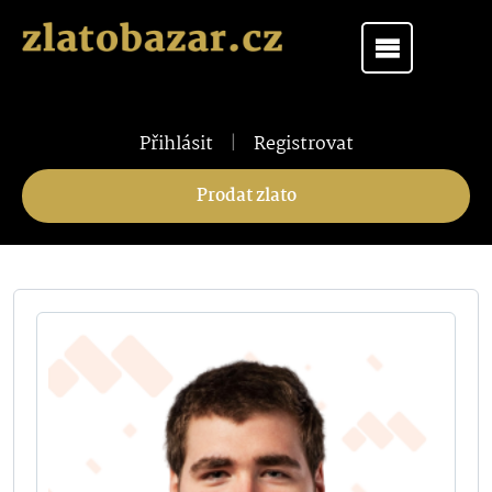
Přihlásit
|
Registrovat
Prodat zlato