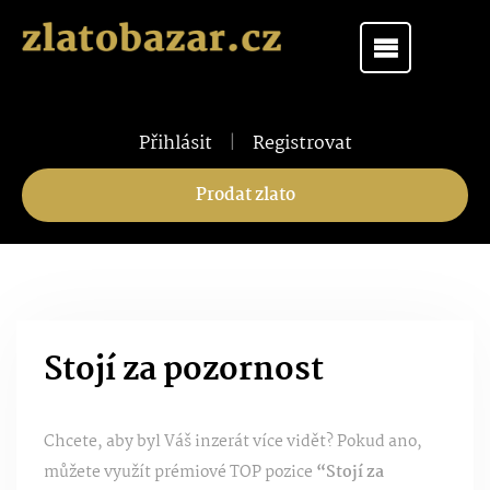
Přihlásit
|
Registrovat
Prodat zlato
Stojí za pozornost
Chcete, aby byl Váš inzerát více vidět? Pokud ano,
můžete využít prémiové TOP pozice
“Stojí za